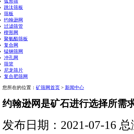
弧形筛
跳汰筛板
筛板
约翰逊网
过滤筛管
楔形网
聚氨酯筛板
复合网
锰钢筛网
冲孔网
筛篮
尼龙筛片
复合肥筛网
您所在的位置：
矿筛网首页
>
新闻中心
约翰逊网是矿石进行选择所需
发布日期：2021-07-16 