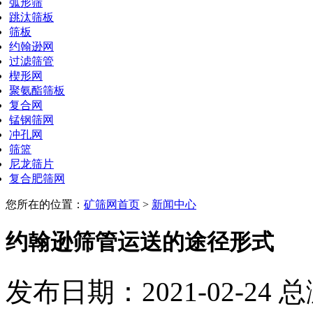
弧形筛
跳汰筛板
筛板
约翰逊网
过滤筛管
楔形网
聚氨酯筛板
复合网
锰钢筛网
冲孔网
筛篮
尼龙筛片
复合肥筛网
您所在的位置：
矿筛网首页
>
新闻中心
约翰逊筛管运送的途径形式
发布日期：2021-02-24 