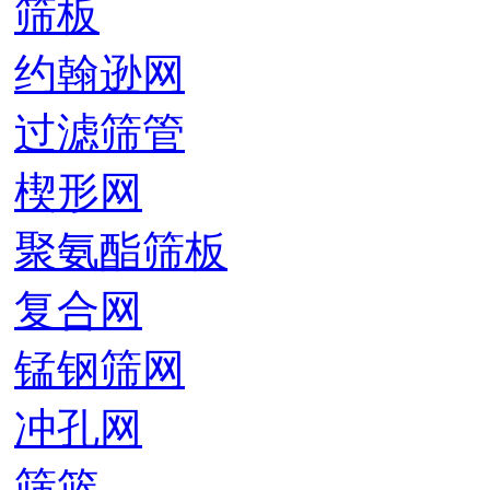
筛板
约翰逊网
过滤筛管
楔形网
聚氨酯筛板
复合网
锰钢筛网
冲孔网
筛篮