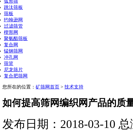
弧形筛
跳汰筛板
筛板
约翰逊网
过滤筛管
楔形网
聚氨酯筛板
复合网
锰钢筛网
冲孔网
筛篮
尼龙筛片
复合肥筛网
您所在的位置：
矿筛网首页
>
技术支持
如何提高筛网编织网产品的质
发布日期：2018-03-10 