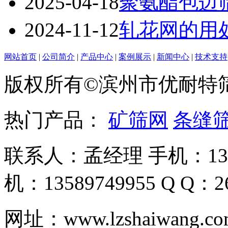
2025-04-18
聚氨酯包边
2024-11-12
轧花网的用
网站首页
|
公司简介
|
产品中心
|
案例展示
|
新闻中心
|
技术支持
版权所有©滨州市优耐特
热门产品：
矿筛网
条缝
联系人：孟经理 手机：135
机：13589749955 Q Q：26
网址：www.lzshaiwa