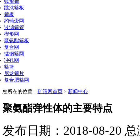
弧形筛
跳汰筛板
筛板
约翰逊网
过滤筛管
楔形网
聚氨酯筛板
复合网
锰钢筛网
冲孔网
筛篮
尼龙筛片
复合肥筛网
您所在的位置：
矿筛网首页
>
新闻中心
聚氨酯弹性体的主要特点
发布日期：2018-08-20 