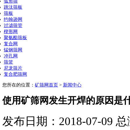
弧形筛
跳汰筛板
筛板
约翰逊网
过滤筛管
楔形网
聚氨酯筛板
复合网
锰钢筛网
冲孔网
筛篮
尼龙筛片
复合肥筛网
您所在的位置：
矿筛网首页
>
新闻中心
使用矿筛网发生开焊的原因是
发布日期：2018-07-09 