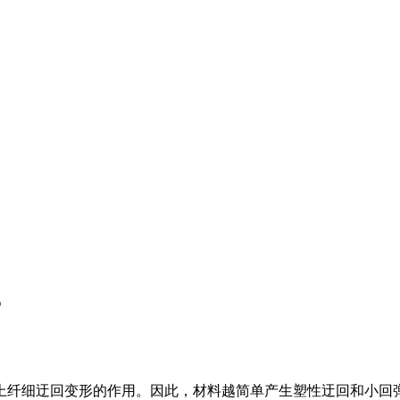
？
上纤细迂回变形的作用。因此，材料越简单产生塑性迂回和小回