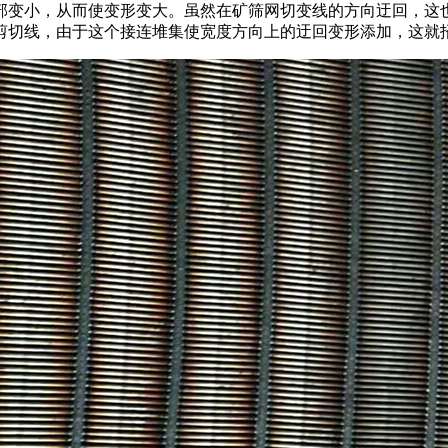
部变小，从而使变形变大。虽然在矿筛网切变线的方向迂回，这
剪切线，由于这个接连堆集使宽度方向上的迂回变形添加，这就