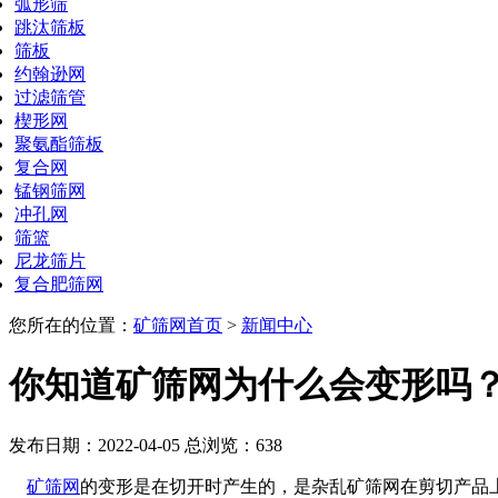
弧形筛
跳汰筛板
筛板
约翰逊网
过滤筛管
楔形网
聚氨酯筛板
复合网
锰钢筛网
冲孔网
筛篮
尼龙筛片
复合肥筛网
您所在的位置：
矿筛网首页
>
新闻中心
你知道矿筛网为什么会变形吗
发布日期：2022-04-05 总浏览：
638
矿筛网
的变形是在切开时产生的，是杂乱矿筛网在剪切产品