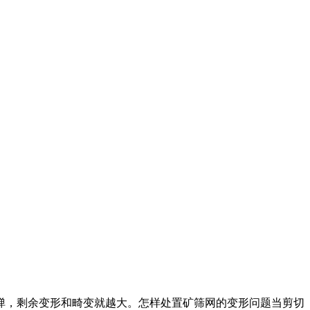
弹，剩余变形和畸变就越大。怎样处置矿筛网的变形问题当剪切