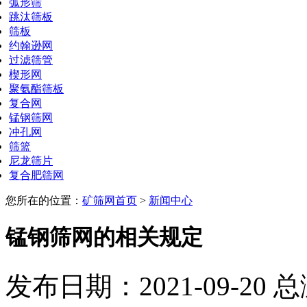
弧形筛
跳汰筛板
筛板
约翰逊网
过滤筛管
楔形网
聚氨酯筛板
复合网
锰钢筛网
冲孔网
筛篮
尼龙筛片
复合肥筛网
您所在的位置：
矿筛网首页
>
新闻中心
锰钢筛网的相关规定
发布日期：2021-09-20 