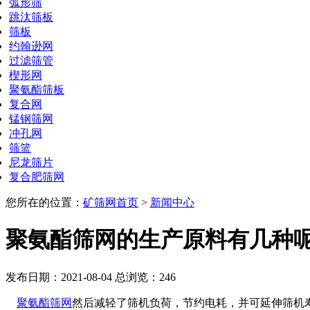
弧形筛
跳汰筛板
筛板
约翰逊网
过滤筛管
楔形网
聚氨酯筛板
复合网
锰钢筛网
冲孔网
筛篮
尼龙筛片
复合肥筛网
您所在的位置：
矿筛网首页
>
新闻中心
聚氨酯筛网的生产原料有几种
发布日期：2021-08-04 总浏览：
246
聚氨酯筛网
然后减轻了筛机负荷，节约电耗，并可延伸筛机