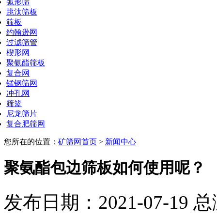
弧形筛
跳汰筛板
筛板
约翰逊网
过滤筛管
楔形网
聚氨酯筛板
复合网
锰钢筛网
冲孔网
筛篮
尼龙筛片
复合肥筛网
您所在的位置：
矿筛网首页
>
新闻中心
聚氨酯包边筛板如何使用呢？
发布日期：2021-07-19 