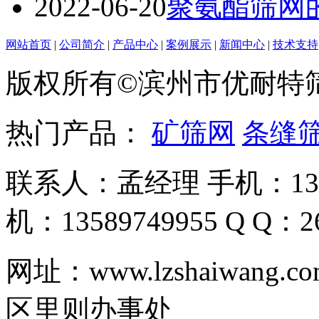
2022-06-20
聚氨酯筛网
网站首页
|
公司简介
|
产品中心
|
案例展示
|
新闻中心
|
技术支持
版权所有©滨州市优耐特
热门产品：
矿筛网
条缝
联系人：孟经理 手机：135
机：13589749955 Q Q：26
网址：www.lzshaiwa
区里则办事处