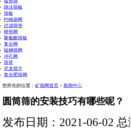
弧形筛
跳汰筛板
筛板
约翰逊网
过滤筛管
楔形网
聚氨酯筛板
复合网
锰钢筛网
冲孔网
筛篮
尼龙筛片
复合肥筛网
您所在的位置：
矿筛网首页
>
新闻中心
圆筒筛的安装技巧有哪些呢？
发布日期：2021-06-02 