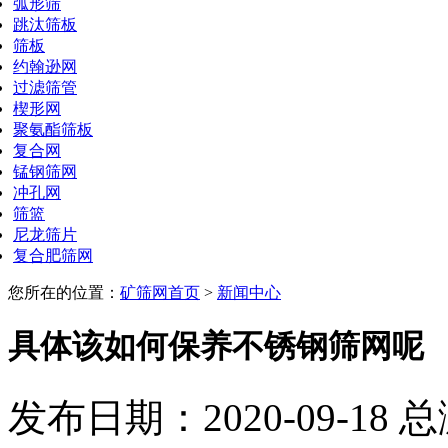
弧形筛
跳汰筛板
筛板
约翰逊网
过滤筛管
楔形网
聚氨酯筛板
复合网
锰钢筛网
冲孔网
筛篮
尼龙筛片
复合肥筛网
您所在的位置：
矿筛网首页
>
新闻中心
具体该如何保养不锈钢筛网呢
发布日期：2020-09-18 