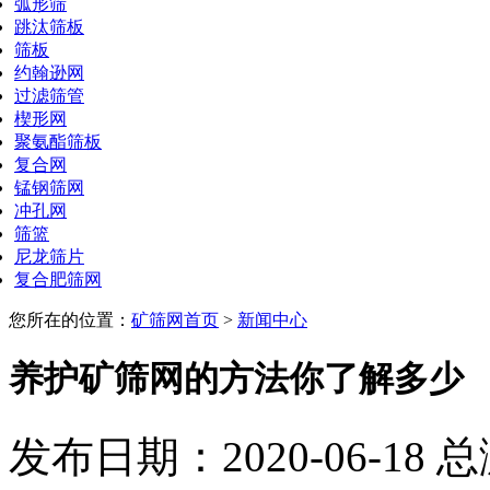
弧形筛
跳汰筛板
筛板
约翰逊网
过滤筛管
楔形网
聚氨酯筛板
复合网
锰钢筛网
冲孔网
筛篮
尼龙筛片
复合肥筛网
您所在的位置：
矿筛网首页
>
新闻中心
养护矿筛网的方法你了解多少
发布日期：2020-06-18 