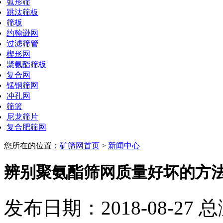
弧形筛
跳汰筛板
筛板
约翰逊网
过滤筛管
楔形网
聚氨酯筛板
复合网
锰钢筛网
冲孔网
筛篮
尼龙筛片
复合肥筛网
您所在的位置：
矿筛网首页
>
新闻中心
辨别聚氨酯筛网质量好坏的方
发布日期：2018-08-27 