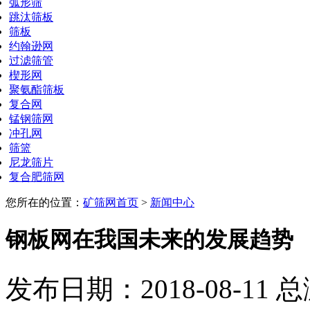
弧形筛
跳汰筛板
筛板
约翰逊网
过滤筛管
楔形网
聚氨酯筛板
复合网
锰钢筛网
冲孔网
筛篮
尼龙筛片
复合肥筛网
您所在的位置：
矿筛网首页
>
新闻中心
钢板网在我国未来的发展趋势
发布日期：2018-08-11 