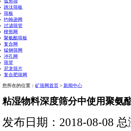
弧形筛
跳汰筛板
筛板
约翰逊网
过滤筛管
楔形网
聚氨酯筛板
复合网
锰钢筛网
冲孔网
筛篮
尼龙筛片
复合肥筛网
您所在的位置：
矿筛网首页
>
新闻中心
粘湿物料深度筛分中使用聚氨
发布日期：2018-08-08 